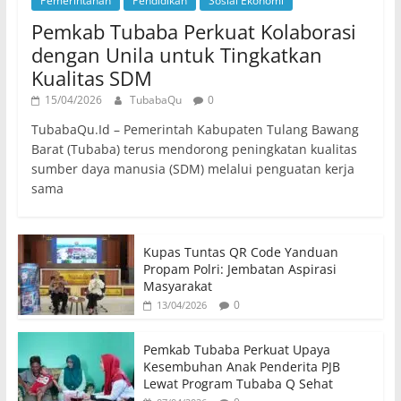
Pemerintahan
Pendidikan
Sosial Ekonomi
Pemkab Tubaba Perkuat Kolaborasi
dengan Unila untuk Tingkatkan
Kualitas SDM
15/04/2026
TubabaQu
0
TubabaQu.Id – Pemerintah Kabupaten Tulang Bawang
Barat (Tubaba) terus mendorong peningkatan kualitas
sumber daya manusia (SDM) melalui penguatan kerja
sama
Kupas Tuntas QR Code Yanduan
Propam Polri: Jembatan Aspirasi
Masyarakat
0
13/04/2026
Pemkab Tubaba Perkuat Upaya
Kesembuhan Anak Penderita PJB
Lewat Program Tubaba Q Sehat