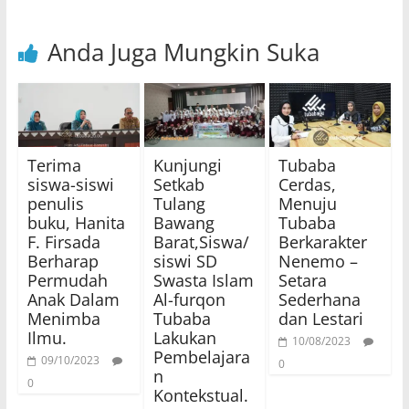
Anda Juga Mungkin Suka
Terima
Kunjungi
Tubaba
siswa-siswi
Setkab
Cerdas,
penulis
Tulang
Menuju
buku, Hanita
Bawang
Tubaba
F. Firsada
Barat,Siswa/
Berkarakter
Berharap
siswi SD
Nenemo –
Permudah
Swasta Islam
Setara
Anak Dalam
Al-furqon
Sederhana
Menimba
Tubaba
dan Lestari
Ilmu.
Lakukan
10/08/2023
Pembelajara
09/10/2023
0
n
0
Kontekstual.