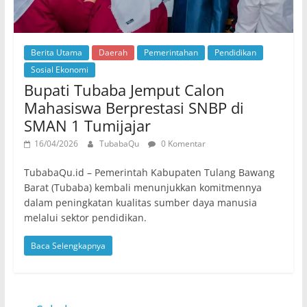
Berita Utama
Daerah
Pemerintahan
Pendidikan
Sosial Ekonomi
Bupati Tubaba Jemput Calon
Mahasiswa Berprestasi SNBP di
SMAN 1 Tumijajar
16/04/2026
TubabaQu
0 Komentar
TubabaQu.id – Pemerintah Kabupaten Tulang Bawang
Barat (Tubaba) kembali menunjukkan komitmennya
dalam peningkatan kualitas sumber daya manusia
melalui sektor pendidikan.
Baca Selengkapnya