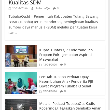
Kualitas SDM
15/04/2026
TubabaQu
0
TubabaQu.Id – Pemerintah Kabupaten Tulang Bawang
Barat (Tubaba) terus mendorong peningkatan kualitas
sumber daya manusia (SDM) melalui penguatan kerja
sama
Kupas Tuntas QR Code Yanduan
Propam Polri: Jembatan Aspirasi
Masyarakat
0
13/04/2026
Pemkab Tubaba Perkuat Upaya
Kesembuhan Anak Penderita PJB
Lewat Program Tubaba Q Sehat
0
07/04/2026
Melalui Podcast TubabaQu, Kadis
Koperindag Tegaskan Sembako Aman