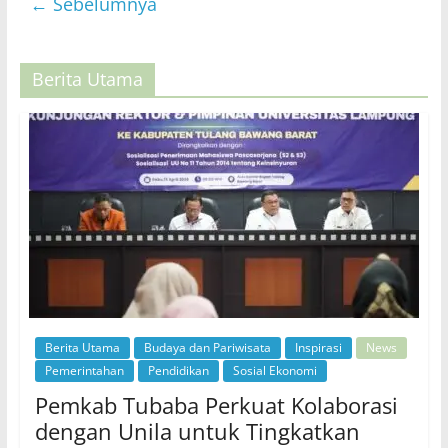
← Sebelumnya
Berita Utama
Berita Utama
Budaya dan Pariwisata
Inspirasi
News
Pemerintahan
Pendidikan
Sosial Ekonomi
Pemkab Tubaba Perkuat Kolaborasi
dengan Unila untuk Tingkatkan