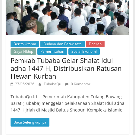
Berita Utama
Budaya dan Pariwisata
Daerah
Gaya Hidup
Pemerintahan
Sosial Ekonomi
Pemkab Tubaba Gelar Shalat Idul
adha 1447 H, Distribusikan Ratusan
Hewan Kurban
27/05/2026
TubabaQu
0 Komentar
TubabaQu.Id— Pemerintah Kabupaten Tulang Bawang
Barat (Tubaba) menggelar pelaksanaan Shalat Idul adha
1447 Hijriah di Masjid Baitus Shobur, Kompleks Islamic
Baca Selengkapnya