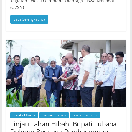
kegiatan Seleksi Olimpiade Olahraga Siswa Nasional
(O2SN)
Baca Selengkapnya
Berita Utama
Pemerintahan
Sosial Ekonomi
Tinjau Lahan Hibah, Bupati Tubaba
Dukung Rencana Pembangunan