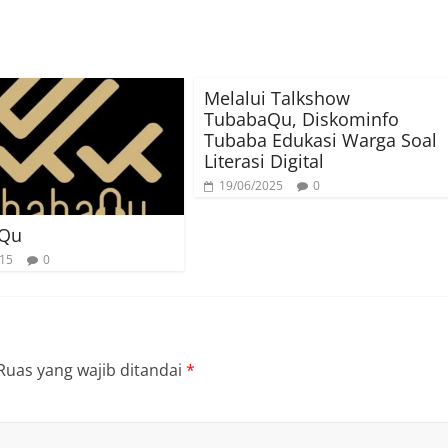
Melalui Talkshow
TubabaQu, Diskominfo
Tubaba Edukasi Warga Soal
Literasi Digital
19/06/2025
0
Qu
015
0
Ruas yang wajib ditandai
*