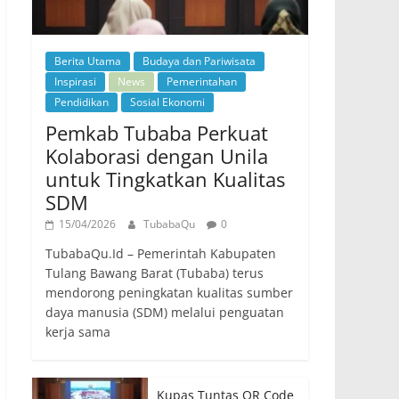
Berita Utama
Budaya dan Pariwisata
Inspirasi
News
Pemerintahan
Pendidikan
Sosial Ekonomi
Pemkab Tubaba Perkuat
Kolaborasi dengan Unila
untuk Tingkatkan Kualitas
SDM
15/04/2026
TubabaQu
0
TubabaQu.Id – Pemerintah Kabupaten
Tulang Bawang Barat (Tubaba) terus
mendorong peningkatan kualitas sumber
daya manusia (SDM) melalui penguatan
kerja sama
Kupas Tuntas QR Code