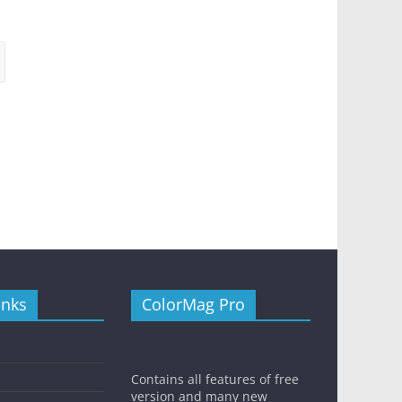
inks
ColorMag Pro
Contains all features of free
version and many new