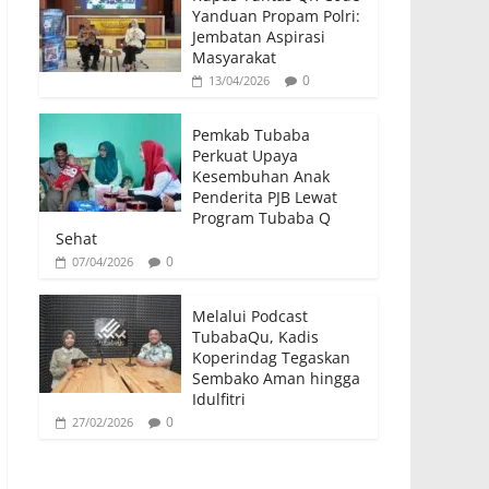
Yanduan Propam Polri:
Jembatan Aspirasi
Masyarakat
0
13/04/2026
Pemkab Tubaba
Perkuat Upaya
Kesembuhan Anak
Penderita PJB Lewat
Program Tubaba Q
Sehat
0
07/04/2026
Melalui Podcast
TubabaQu, Kadis
Koperindag Tegaskan
Sembako Aman hingga
Idulfitri
0
27/02/2026