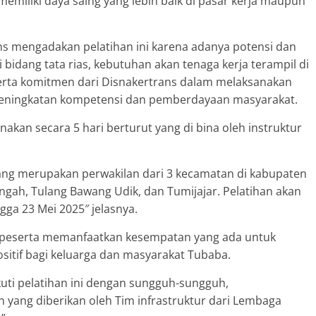
miliki daya saing yang lebih baik di pasar kerja maupun
rans mengadakan pelatihan ini karena adanya potensi dan
bidang tata rias, kebutuhan akan tenaga kerja terampil di
serta komitmen dari Disnakertrans dalam melaksanakan
peningkatan kompetensi dan pemberdayaan masyarakat.
anakan secara 5 hari berturut yang di bina oleh instruktur
a yang merupakan perwakilan dari 3 kecamatan di kabupaten
gah, Tulang Bawang Udik, dan Tumijajar. Pelatihan akan
gga 23 Mei 2025″ jelasnya.
 peserta memanfaatkan kesempatan yang ada untuk
ositif bagi keluarga dan masyarakat Tubaba.
kuti pelatihan ini dengan sungguh-sungguh,
 yang diberikan oleh Tim infrastruktur dari Lembaga