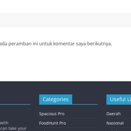
ada peramban ini untuk komentar saya berikutnya.
Categories
Useful L
Spacious Pro
Daerah
 with
FoodHunt Pro
Nasional
 can take your