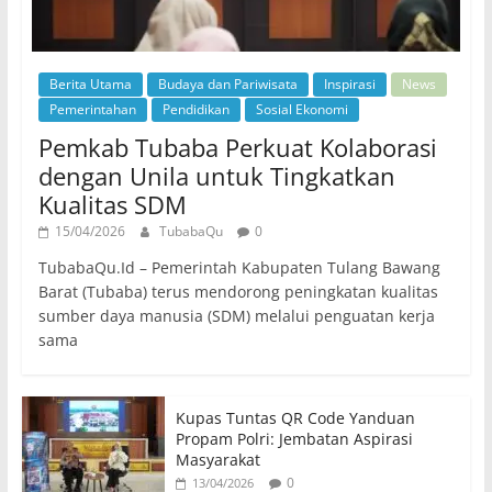
Berita Utama
Budaya dan Pariwisata
Inspirasi
News
Pemerintahan
Pendidikan
Sosial Ekonomi
Pemkab Tubaba Perkuat Kolaborasi
dengan Unila untuk Tingkatkan
Kualitas SDM
15/04/2026
TubabaQu
0
TubabaQu.Id – Pemerintah Kabupaten Tulang Bawang
Barat (Tubaba) terus mendorong peningkatan kualitas
sumber daya manusia (SDM) melalui penguatan kerja
sama
Kupas Tuntas QR Code Yanduan
Propam Polri: Jembatan Aspirasi
Masyarakat
0
13/04/2026