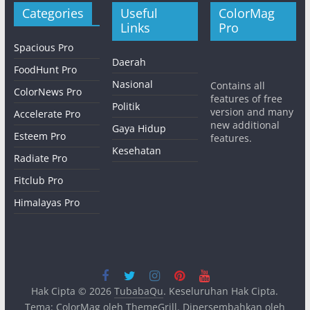
Categories
Useful
ColorMag
Links
Pro
Spacious Pro
Daerah
FoodHunt Pro
Nasional
Contains all
ColorNews Pro
features of free
Politik
version and many
Accelerate Pro
new additional
Gaya Hidup
Esteem Pro
features.
Kesehatan
Radiate Pro
Fitclub Pro
Himalayas Pro
Hak Cipta © 2026
TubabaQu
. Keseluruhan Hak Cipta.
Tema:
ColorMag
oleh ThemeGrill. Dipersembahkan oleh