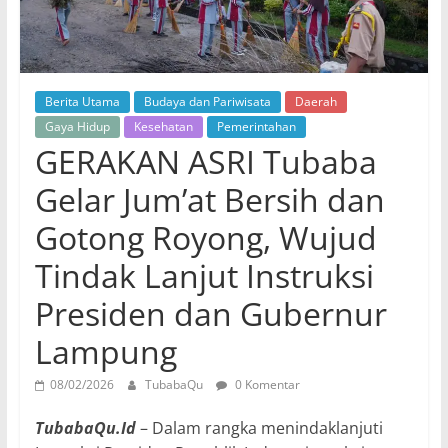
Berita Utama
Budaya dan Pariwisata
Daerah
Gaya Hidup
Kesehatan
Pemerintahan
GERAKAN ASRI Tubaba
Gelar Jum’at Bersih dan
Gotong Royong, Wujud
Tindak Lanjut Instruksi
Presiden dan Gubernur
Lampung
08/02/2026
TubabaQu
0 Komentar
TubabaQu.Id
– Dalam rangka menindaklanjuti