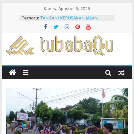
Skip
Kamis, Agustus 6, 2026
to
Terbaru:
TANGANI KERUSAKAN JALAN,
content
SEJUMLAH RUAS JALAN JADI
PRIORITAS
Kenapa Sih Mesti Tubaba Q Sehat?
Sebuah Perspektif untuk Literasi
Publik
TubabaQu
Kolaborasi Dengan BPTD Lampung,
Dishub Tubaba Lakukan Ini Untuk
Keselamatan Lalu Lintas
The
Sinergi Swasta Dan Masyarakat,
Goodness
Gotong Royong Perbaiki Jalan Di
of
Tulang Bawang Udik Dan Tumijajar
Tubaba
Dinas PUPR Tubaba Mulai Lakukan
Penanganan Sementara Jalan Yang
Rusak