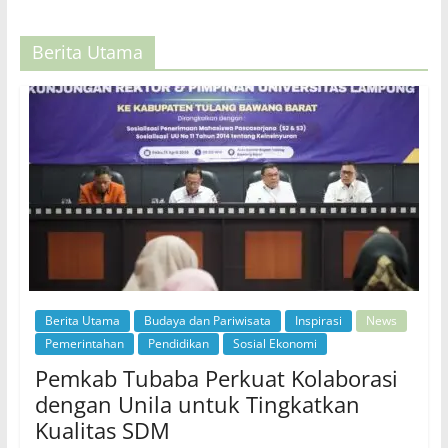
Berita Utama
Berita Utama
Budaya dan Pariwisata
Inspirasi
News
Pemerintahan
Pendidikan
Sosial Ekonomi
Pemkab Tubaba Perkuat Kolaborasi
dengan Unila untuk Tingkatkan
Kualitas SDM