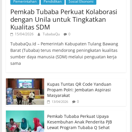
Pemerintahan
Pendidikan
Sosial Ekonomi
Pemkab Tubaba Perkuat Kolaborasi
dengan Unila untuk Tingkatkan
Kualitas SDM
15/04/2026
TubabaQu
0
TubabaQu.Id – Pemerintah Kabupaten Tulang Bawang
Barat (Tubaba) terus mendorong peningkatan kualitas
sumber daya manusia (SDM) melalui penguatan kerja
sama
Kupas Tuntas QR Code Yanduan
Propam Polri: Jembatan Aspirasi
Masyarakat
0
13/04/2026
Pemkab Tubaba Perkuat Upaya
Kesembuhan Anak Penderita PJB
Lewat Program Tubaba Q Sehat