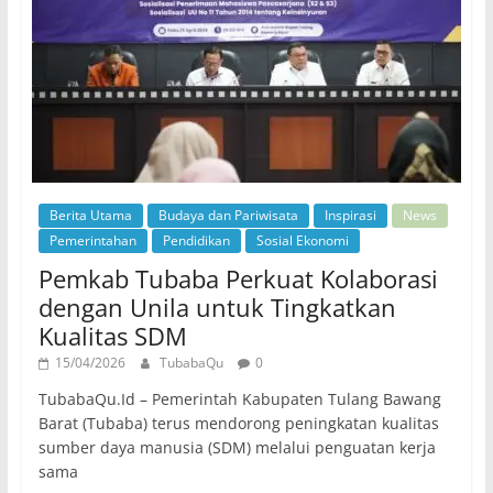
Berita Utama
Budaya dan Pariwisata
Inspirasi
News
Pemerintahan
Pendidikan
Sosial Ekonomi
Pemkab Tubaba Perkuat Kolaborasi
dengan Unila untuk Tingkatkan
Kualitas SDM
15/04/2026
TubabaQu
0
TubabaQu.Id – Pemerintah Kabupaten Tulang Bawang
Barat (Tubaba) terus mendorong peningkatan kualitas
sumber daya manusia (SDM) melalui penguatan kerja
sama