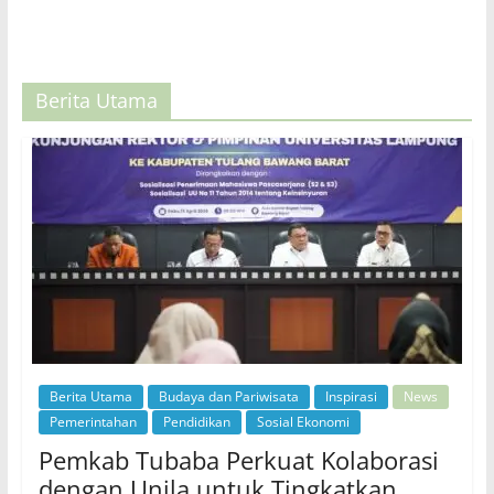
Berita Utama
Berita Utama
Budaya dan Pariwisata
Inspirasi
News
Pemerintahan
Pendidikan
Sosial Ekonomi
Pemkab Tubaba Perkuat Kolaborasi
dengan Unila untuk Tingkatkan