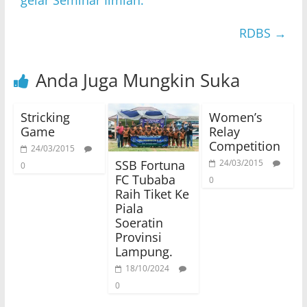
gelar Seminar Ilmiah.
RDBS
→
Anda Juga Mungkin Suka
Stricking
Women’s
Game
Relay
Competition
24/03/2015
SSB Fortuna
24/03/2015
0
FC Tubaba
0
Raih Tiket Ke
Piala
Soeratin
Provinsi
Lampung.
18/10/2024
0