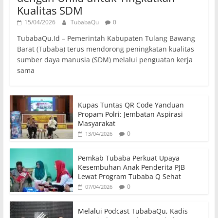
Kualitas SDM
15/04/2026
TubabaQu
0
TubabaQu.Id – Pemerintah Kabupaten Tulang Bawang
Barat (Tubaba) terus mendorong peningkatan kualitas
sumber daya manusia (SDM) melalui penguatan kerja
sama
Kupas Tuntas QR Code Yanduan
Propam Polri: Jembatan Aspirasi
Masyarakat
0
13/04/2026
Pemkab Tubaba Perkuat Upaya
Kesembuhan Anak Penderita PJB
Lewat Program Tubaba Q Sehat
0
07/04/2026
Melalui Podcast TubabaQu, Kadis